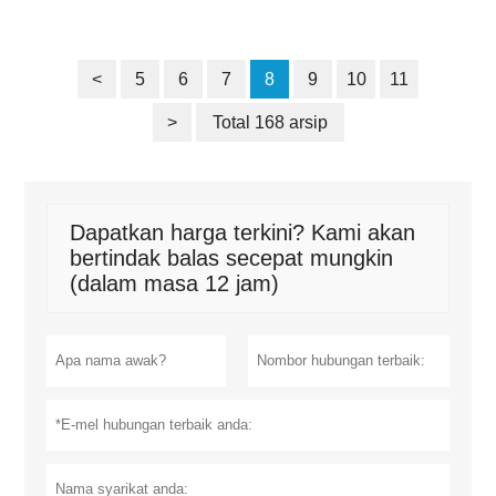
<
5
6
7
8
9
10
11
>
Total 168 arsip
Dapatkan harga terkini? Kami akan
bertindak balas secepat mungkin
(dalam masa 12 jam)