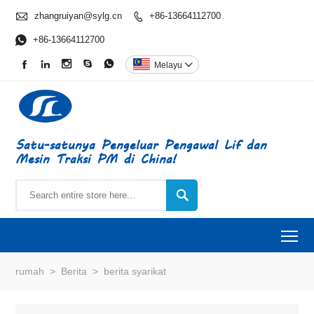

zhangruiyan@sylg.cn
+86-13664112700


+86-13664112700





Melayu

Satu-satunya Pengeluar Pengawal Lif dan
Mesin Traksi PM di China!

To
rumah
>
Berita
>
berita syarikat