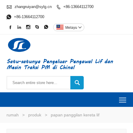

zhangruiyan@sylg.cn
+86-13664112700


+86-13664112700





Melayu

Satu-satunya Pengeluar Pengawal Lif dan
Mesin Traksi PM di China!

To
rumah
>
produk
>
papan panggilan kereta lif