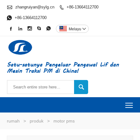

zhangruiyan@sylg.cn
+86-13664112700


+86-13664112700





Melayu

Satu-satunya Pengeluar Pengawal Lif dan
Mesin Traksi PM di China!

To
rumah
>
produk
>
motor pms