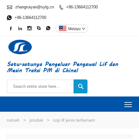

zhangruiyan@sylg.cn
+86-13664112700


+86-13664112700





Melayu

Satu-satunya Pengeluar Pengawal Lif dan
Mesin Traksi PM di China!

To
rumah
>
produk
>
cop lif jenis terbenam