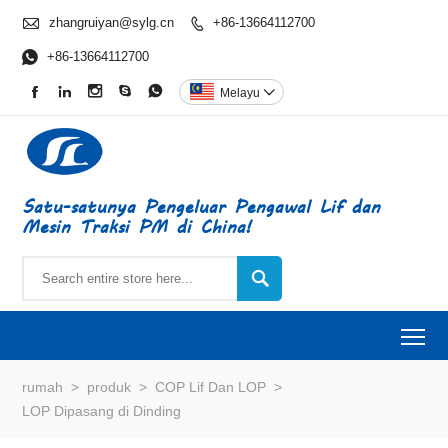

zhangruiyan@sylg.cn
+86-13664112700


+86-13664112700





Melayu

Satu-satunya Pengeluar Pengawal Lif dan
Mesin Traksi PM di China!

To
rumah
>
produk
>
COP Lif Dan LOP
>
LOP Dipasang di Dinding