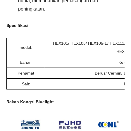
dunia, memudahkan pemasangan dan
peningkatan.
Spesifikasi
HEX101/ HEX105/ HEX105-E/ HEX111/ H
model:
HEX109
bahan
Keluli
Penamat
Berus/ Cermin/ Ber
Saiz
Dis
Rakan Kongsi Bluelight