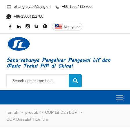

zhangruiyan@sylg.cn
+86-13664112700


+86-13664112700





Melayu

Satu-satunya Pengeluar Pengawal Lif dan
Mesin Traksi PM di China!

To
rumah
>
produk
>
COP Lif Dan LOP
>
COP Bersalut Titanium