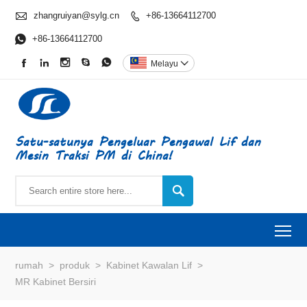

zhangruiyan@sylg.cn
+86-13664112700


+86-13664112700





Melayu

Satu-satunya Pengeluar Pengawal Lif dan
Mesin Traksi PM di China!

To
rumah
>
produk
>
Kabinet Kawalan Lif
>
MR Kabinet Bersiri