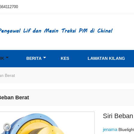
664112700
engawal Lif dan Mesin Traksi PM di China!
UK
BERITA
KES
LAWATAN KILANG
an Berat
 Beban Berat
Siri Beban
jenama
Blueligh