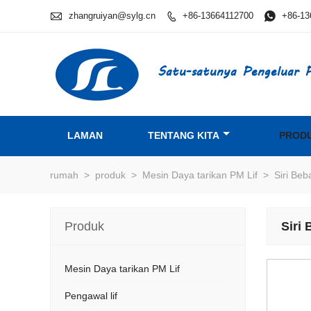

zhangruiyan@sylg.cn
+86-13664112700

+86-13

Satu-satunya Pengeluar P
LAMAN
TENTANG KITA
PROD
rumah
>
produk
>
Mesin Daya tarikan PM Lif
>
Siri Beb
Produk
Siri
Mesin Daya tarikan PM Lif
Pengawal lif