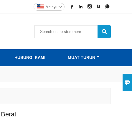





Melayu


HUBUNGI KAMI
MUAT TURUN

 Berat
t