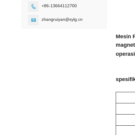
+86-13664112700

zhangruiyan@sylg.cn

Mesin P
magnet 
operas
spesifi