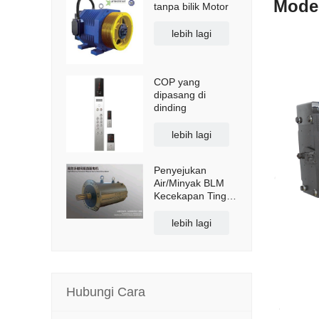
Model
tanpa bilik Motor
lebih lagi
COP yang
dipasang di
dinding
lebih lagi
Penyejukan
Air/Minyak BLM
Kecekapan Tinggi
Magnet Kekal
Servo Motor
lebih lagi
Pemacu Terus
Hubungi Cara