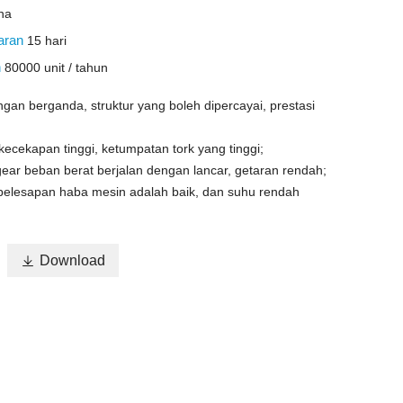
na
aran
15 hari
n
80000 unit / tahun
ngan berganda, struktur yang boleh dipercayai, prestasi
 kecekapan tinggi, ketumpatan tork yang tinggi;
gear beban berat berjalan dengan lancar, getaran rendah;
pelesapan haba mesin adalah baik, dan suhu rendah

Download