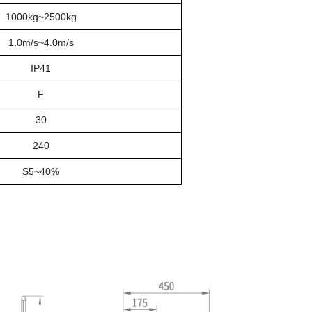
1000kg~2500kg
1.0m/s~4.0m/s
IP41
F
30
240
S5~40%