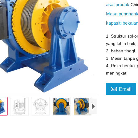
asal produk
Chi
Masa penghant
kapasiti bekala
1. Struktur soko
yang lebih baik;
2. beban tinggi.
3. Mesin tanpa 
4. Reka bentuk 
meningkat;

Email