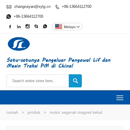

zhangruiyan@sylg.cn
+86-13664112700


+86-13664112700





Melayu

Satu-satunya Pengeluar Pengawal Lif dan
Mesin Traksi PM di China!

To
rumah
>
produk
>
motor segerak magnet kekal