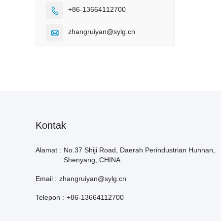
+86-13664112700

zhangruiyan@sylg.cn

Kontak
Alamat :
No.37 Shiji Road, Daerah Perindustrian Hunnan,
Shenyang, CHINA
Email :
zhangruiyan@sylg.cn
Telepon :
+86-13664112700