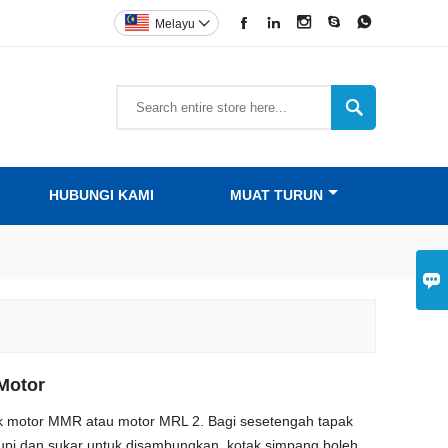





Melayu


HUBUNGI KAMI
MUAT TURUN

 Motor
k motor MMR atau motor MRL 2. Bagi sesetengah tapak
upi dan sukar untuk disambungkan, kotak simpang boleh