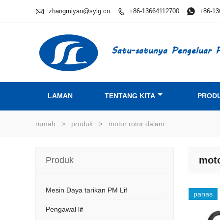

zhangruiyan@sylg.cn
+86-13664112700

+86-13

Satu-satunya Pengeluar P
LAMAN
TENTANG KITA
PROD
rumah
>
produk
>
motor rotor dalam
moto
Produk
Mesin Daya tarikan PM Lif
panas
Pengawal lif