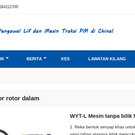
664112700
engawal Lif dan Mesin Traksi PM di China!
UK
BERITA
KES
LAWATAN KILANG
r rotor dalam
WYT-L Mesin tanpa bilik
1. Reka bentuk senyap khas untu
yang tahap atasnya tidak mencuk