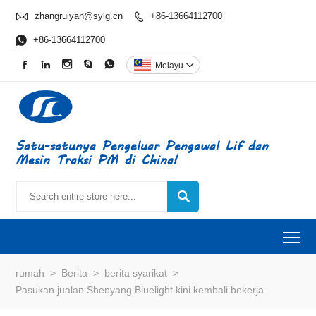

zhangruiyan@sylg.cn
+86-13664112700


+86-13664112700





Melayu

Satu-satunya Pengeluar Pengawal Lif dan
Mesin Traksi PM di China!

To
rumah
>
Berita
>
berita syarikat
>
Pasukan jualan Shenyang Bluelight kini kembali bekerja.