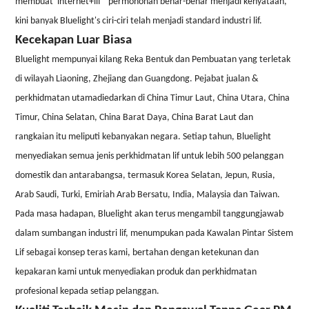
membuat
“
internet+lif
”
permohonan benar-benar menjadi kenyataan,
kini banyak Bluelight
'
s ciri-ciri telah menjadi standard industri lif.
Kecekapan Luar Biasa
Bluelight mempunyai kilang Reka Bentuk dan Pembuatan yang terletak
di wilayah Liaoning, Zhejiang dan Guangdong. Pejabat jualan &
perkhidmatan utama
diedarkan di China Timur Laut, China Utara, China
Timur, China Selatan, China Barat Daya, China Barat Laut dan
rangkaian itu meliputi kebanyakan negara. Setiap tahun, Bluelight
menyediakan semua jenis perkhidmatan lif untuk lebih 500 pelanggan
domestik dan antarabangsa, termasuk Korea Selatan, Jepun, Rusia,
Arab Saudi, Turki, Emiriah Arab Bersatu, India, Malaysia dan Taiwan.
Pada masa hadapan, Bluelight akan terus mengambil tanggungjawab
dalam sumbangan industri lif, menumpukan pada Kawalan Pintar Sistem
Lif sebagai konsep teras kami, bertahan dengan ketekunan dan
kepakaran kami untuk menyediakan produk dan perkhidmatan
profesional kepada setiap pelanggan.