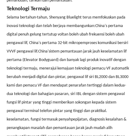
pemanduan, tarikan dan pemantauan.
Teknologi Termaju
Selama bertahun-tahun, Shenyang Bluelight terus memfokuskan pada
inovasi teknologi dan telah berjaya membangunkan:China
'
s pertama
digital penuh gelung tertutup voltan boleh ubah frekuensi boleh ubah
pengawal lif, China
'
s pertama 32-bit mikropemproses komunikasi bersiri
VVVF pengawal lif.China
'
sistem pemantauan jarak jauh keselamatan lif
pertama (Elevator Bodyguard) dan banyak lagi produk inovatif dengan
teknologi termaju, menerajui kemajuan teknologi pemacu VF automatik
berubah menjadi digital dan pintar, pengawal lif siri BL2000 dan BL3000
kami dan pemacu VF dan mendapat penarafan tertinggi dalam kedua-
dua teknologi dan bahagian pasaran, siri IBL dengan sistem pengawal
fungsi lif pintar yang tinggi memberikan sokongan kepada sistem
pengawal terminal telefon pintar yang tinggi dan praktikal.
keselamatan, fungsi termasuk penyahpepijatan, diagnosis kesalahan &
penangkapan masalah dan pemantauan jarak jauh mudah alih