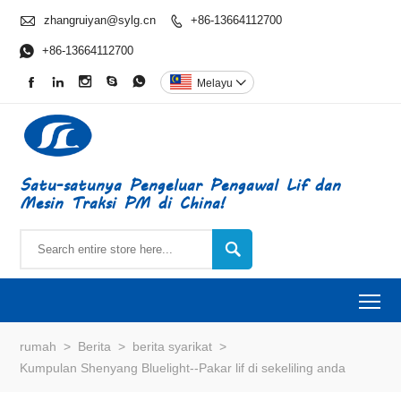

zhangruiyan@sylg.cn
+86-13664112700


+86-13664112700





Melayu

Satu-satunya Pengeluar Pengawal Lif dan
Mesin Traksi PM di China!

To
rumah
>
Berita
>
berita syarikat
>
Kumpulan Shenyang Bluelight--Pakar lif di sekeliling anda