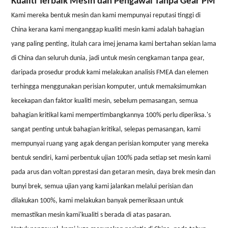
Kualiti Terbaik Mesin dan Pengawal Tanpa Gear PM
Kami mereka bentuk mesin dan kami mempunyai reputasi tinggi di
China kerana kami menganggap kualiti mesin kami adalah bahagian
yang paling penting, itulah cara imej jenama kami bertahan sekian lama
di China dan seluruh dunia, jadi untuk mesin cengkaman tanpa gear,
daripada prosedur produk kami melakukan analisis FMEA dan elemen
terhingga menggunakan perisian komputer, untuk memaksimumkan
kecekapan dan faktor kualiti mesin, sebelum pemasangan, semua
bahagian kritikal kami mempertimbangkannya 100% perlu diperiksa.
'
s
sangat penting untuk bahagian kritikal, selepas pemasangan, kami
mempunyai ruang yang agak dengan perisian komputer yang mereka
bentuk sendiri, kami per
bentuk ujian 100% pada setiap set mesin kami
pada arus dan voltan p
prestasi dan getaran mesin, daya brek mesin dan
bunyi brek, semua ujian yang kami jalankan melalui perisian dan
dilakukan 100%, kami melakukan banyak pemeriksaan untuk
memastikan mesin kami
'
kualiti s berada di atas pasaran.