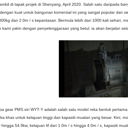
diambil di tapak projek di Shenyang, April 2020. Salah satu daripada b
 dengan kuat untuk bangunan komersial ini yang sangat popular dan se
00kg dan 2.0m / s kepantasan. Bermula lebih dari 1000 kali sehari, 
n kami yakin dengan penyelenggaraan yang betul, ia akan berjalan sel
pa gear PMS siri WYT-Y adalah salah satu model reka bentuk pertama 
eka khas untuk kelajuan tinggi dan kapasiti muatan yang besar. Kini,
w hingga 54.9kw, kelajuan lif dari 1.0m / s hingga 4.0m / s, kapasiti