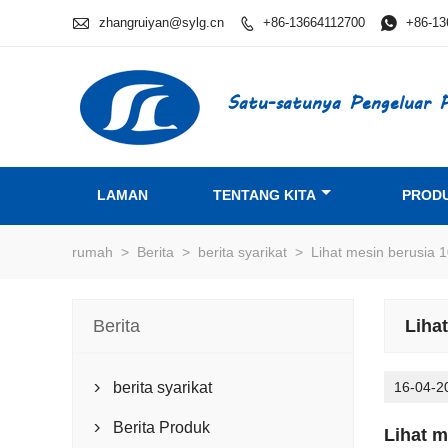

zhangruiyan@sylg.cn
+86-13664112700

+86-13

Satu-satunya Pengeluar P
LAMAN
TENTANG KITA
PROD
rumah
>
Berita
>
berita syarikat
>
Lihat mesin berusia 1
Berita
Lihat
berita syarikat
16-04-2

Berita Produk

Lihat m