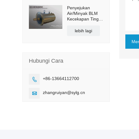
Penyejukan
Air/Minyak BLM
Kecekapan Tinggi
Magnet Kekal
Servo Motor
lebih lagi
Pemacu Terus
Men
Hubungi Cara
+86-13664112700

zhangruiyan@sylg.cn
