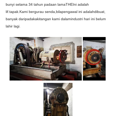
bunyi
selama 34 tahun
pada
an
lama
THE
Ini adalah
lif.
tapak
.
Kami bergurau senda,
bila
pengawal ini
adalah
dibuat
,
banyak daripada
kakitangan kami
dalam
industri
hari ini belum
lahir lagi.