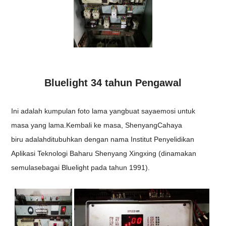
Bluelight 34 tahun Pengawal
Ini adalah kumpulan foto lama yang
buat
saya
emosi
untuk
masa yang lama.
Kembali ke
masa, Shenyang
Cahaya
biru
adalah
ditubuhkan dengan nama
Institut Penyelidikan
Aplikasi Teknologi Baharu Shenyang Xingxing (dinamakan
semula
sebagai Bluelight
pada tahun 1991).