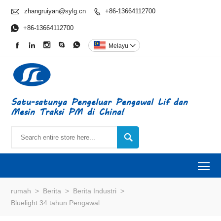

zhangruiyan@sylg.cn
+86-13664112700


+86-13664112700





Melayu

Satu-satunya Pengeluar Pengawal Lif dan
Mesin Traksi PM di China!

To
rumah
>
Berita
>
Berita Industri
>
Bluelight 34 tahun Pengawal