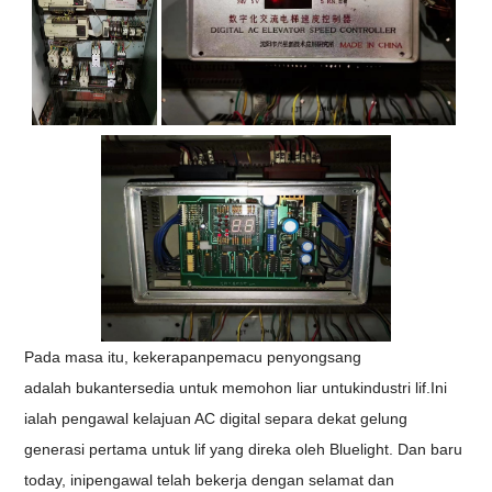
Pada masa itu, kekerapan
pemacu penyongsang
adalah
bukan
tersedia untuk memohon
liar untuk
industri lif.
Ini
ialah pengawal kelajuan AC digital separa dekat gelung
generasi pertama untuk lif yang direka oleh Bluelight. Dan baru
t
oday, ini
pengawal
telah bekerja dengan selamat
dan