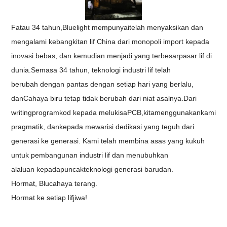
F
atau 34 tahun
,
Blu
elight
mempunyai
telah
menyaksikan dan
mengalami kebangkitan lif China dari
monopoli import kepada
inovasi bebas, dan kemudian menjadi yang terbesar
pasar lif
di
dunia.
Semasa 34
tahun, teknologi industri lif telah
berubah
dengan pantas
dengan setiap hari yang berlalu,
dan
Cahaya biru
tetap tidak berubah dari niat asalnya.
Dari
w
riting
program
kod
kepada
melukis
a
PCB,
kita
menggunakan
kami
ta
pragmatik, dan
kepada
mewarisi dedikasi yang teguh dari
generasi ke generasi
. Kami
telah membina asas yang kukuh
untuk pembangunan industri lif dan menubuhkan
a
laluan
kepada
puncak
teknologi generasi baru
dan
.
Hormat
, Blu
cahaya terang.
Hormat
ke setiap lif
jiwa
!