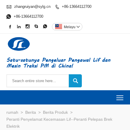

zhangruiyan@sylg.cn
+86-13664112700


+86-13664112700





Melayu

Satu-satunya Pengeluar Pengawal Lif dan
Mesin Traksi PM di China!

To
rumah
>
Berita
>
Berita Produk
>
Peranti Penyelamat Kecemasan Lif--Peranti Pelepas Brek
Elektrik