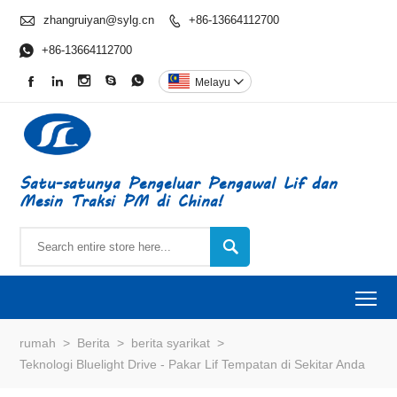

zhangruiyan@sylg.cn
+86-13664112700


+86-13664112700





Melayu

Satu-satunya Pengeluar Pengawal Lif dan
Mesin Traksi PM di China!

To
rumah
>
Berita
>
berita syarikat
>
Teknologi Bluelight Drive - Pakar Lif Tempatan di Sekitar Anda