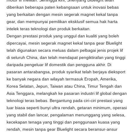
motor lif mewah. Sehingga kini, Shenyang Bluelight telah
diberikan beberapa paten kebangsaan untuk inovasi bebas
yang berkaitan dengan mesin segerak magnet kekal tanpa
gear, dan mempunyai pemilikan eksklusif semua hak harta
intelek teras teknologi dan produk berkaitan.
Dengan prestasi produk yang unggul dan kualiti yang boleh
dipercayai, mesin segerak magnet kekal tanpa gear Bluelight
telah digunakan secara meluas dalam pelbagai jenis projek lif
di seluruh China, dan telah mendapat pengiktirafan yang tinggi
daripada pengeluar lif domestik dan pengguna akhir. Di
pasaran antarabangsa, produk syarikat telah berjaya dieksport
ke banyak negara dan wilayah termasuk Eropah, Amerika,
Korea Selatan, Jepun, Taiwan atau China, Timur Tengah dan
Asia Tenggara, melangkah ke pasaran industri lif global dengan
teknologi teras bebas. Bergantung pada ciri-ciri prestasi yang
luar biasa seperti bunyi ultra rendah, getaran minimum, operasi
yang stabil dan lancar, pengalaman menunggang yang selesa,
kecekapan tenaga yang tinggi dan penggunaan kuasa yang
rendah, mesin tanpa gear Bluelight secara beransur-ansur